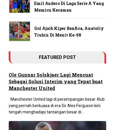
Emil Audero Di Laga Serie A Yang
Memicu Kecaman
Gol Ajaib Kiper Benfica, Anatoliy
Trubin Di Menit Ke-98
FEATURED POST
Ole Gunnar Solskjaer Lagi Mencuat
Sebagai Solusi Interim yang Tepat buat
Manchester United
Manchester United lagi di persimpangan besar. Klub
yang pernah berkuasa di era Sir Alex Ferguson kini
tengah menghadapi tantangan besar di...