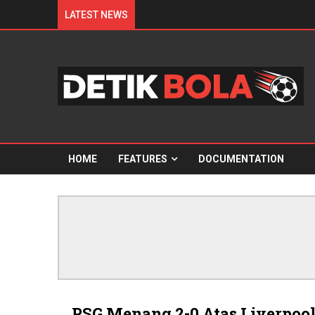
LATEST NEWS
HOME
FEATURES
DOCUMENTATION
PSG Menang 2-0 Atas Liverpool