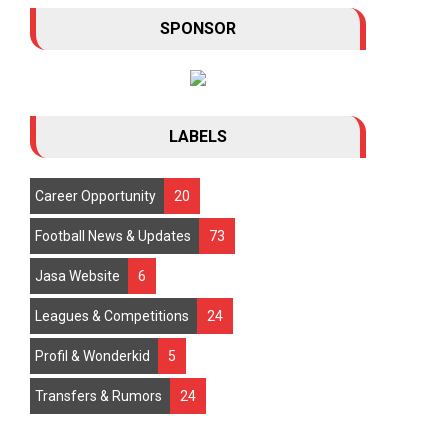
SPONSOR
Manchester United tampaknya mengubah arah
strategi transfer mereka menjelang bursa m...
LABELS
Career Opportunity
20
Football News & Updates
73
Jasa Website
6
Leagues & Competitions
24
Profil & Wonderkid
5
Transfers & Rumors
24