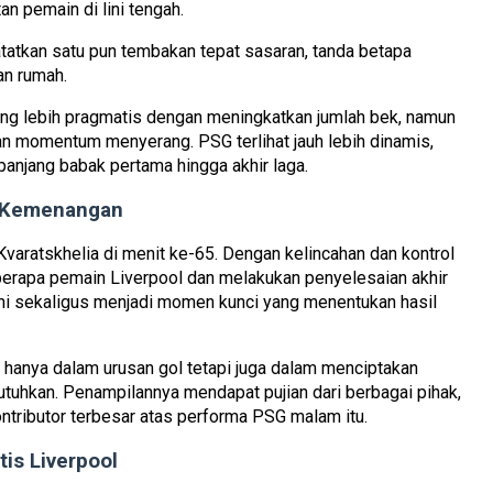
 pemain di lini tengah.
atatkan satu pun tembakan tepat sasaran, tanda betapa
an rumah.
ang lebih pragmatis dengan meningkatkan jumlah bek, namun
an momentum menyerang. PSG terlihat jauh lebih dinamis,
panjang babak pertama hingga akhir laga.
i Kemenangan
Kvaratskhelia di menit ke-65. Dengan kelincahan dan kontrol
eberapa pemain Liverpool dan melakukan penyelesaian akhir
i sekaligus menjadi momen kunci yang menentukan hasil
k hanya dalam urusan gol tetapi juga dalam menciptakan
tuhkan. Penampilannya mendapat pujian dari berbagai pihak,
ntributor terbesar atas performa PSG malam itu.
is Liverpool