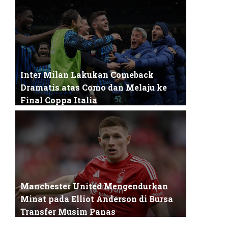
Coventry City akhirnya menutup musim
2025/2026 dengan hasil yang luar biasa: mereka
...
Inter Milan Lakukan Comeback
Dramatis atas Como dan Melaju ke
Final Coppa Italia
Inter Milan kembali menegaskan posisinya
sebagai tim dengan mentalitas kuat setelah ...
Manchester United Mengendurkan
Minat pada Elliot Anderson di Bursa
Transfer Musim Panas