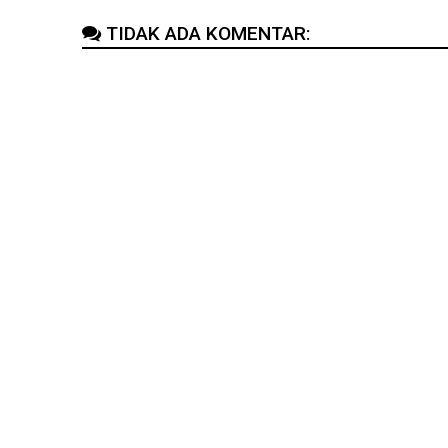
TIDAK ADA KOMENTAR: