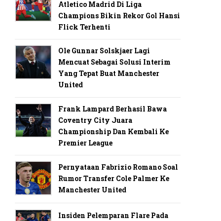
Atletico Madrid Di Liga
Champions Bikin Rekor Gol Hansi
Flick Terhenti
Ole Gunnar Solskjaer Lagi
Mencuat Sebagai Solusi Interim
Yang Tepat Buat Manchester
United
Frank Lampard Berhasil Bawa
Coventry City Juara
Championship Dan Kembali Ke
Premier League
Pernyataan Fabrizio Romano Soal
Rumor Transfer Cole Palmer Ke
Manchester United
Insiden Pelemparan Flare Pada