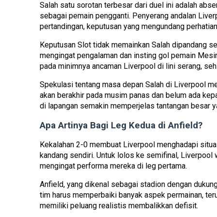
Salah satu sorotan terbesar dari duel ini adalah abs
sebagai pemain pengganti. Penyerang andalan Liverp
pertandingan, keputusan yang mengundang perhatian 
Keputusan Slot tidak memainkan Salah dipandang seba
mengingat pengalaman dan insting gol pemain Mesir 
pada minimnya ancaman Liverpool di lini serang, se
Spekulasi tentang masa depan Salah di Liverpool men
akan berakhir pada musim panas dan belum ada kepas
di lapangan semakin memperjelas tantangan besar ya
Apa Artinya Bagi Leg Kedua di Anfield?
Kekalahan 2-0 membuat Liverpool menghadapi situasi
kandang sendiri. Untuk lolos ke semifinal, Liverpool
mengingat performa mereka di leg pertama.
Anfield, yang dikenal sebagai stadion dengan dukung
tim harus memperbaiki banyak aspek permainan, terut
memiliki peluang realistis membalikkan defisit.