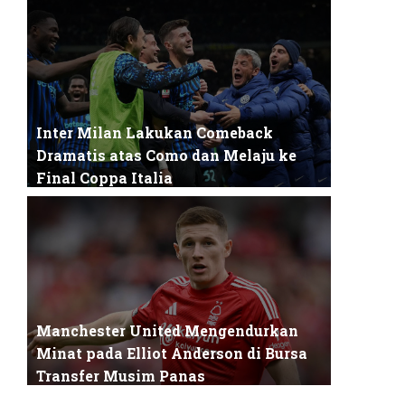
Coventry City akhirnya menutup musim
2025/2026 dengan hasil yang luar biasa: mereka
...
Inter Milan Lakukan Comeback
Dramatis atas Como dan Melaju ke
Final Coppa Italia
Inter Milan kembali menegaskan posisinya
sebagai tim dengan mentalitas kuat setelah ...
Manchester United Mengendurkan
Minat pada Elliot Anderson di Bursa
Transfer Musim Panas