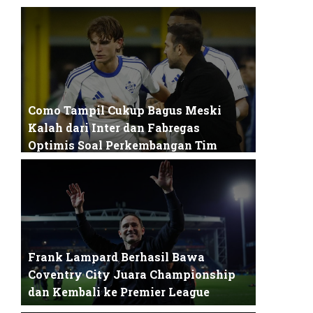
Matheus Cunha, penyerang andalan Manchester
United, baru-baru ini menghadapi kekhawa...
Como Tampil Cukup Bagus Meski
Kalah dari Inter dan Fabregas
Optimis Soal Perkembangan Tim
Pertandingan semifinal Coppa Italia antara Como
dan Inter Milan menjadi salah satu l...
Frank Lampard Berhasil Bawa
Coventry City Juara Championship
dan Kembali ke Premier League