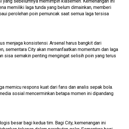
nal yang sebelumnya memimpin klasemen. Kemenangan ini
ena memiliki laga tunda yang belum dimainkan, memberi
ui perolehan poin pemuncak saat semua laga tersisa
us menjaga konsistensi. Arsenal harus bangkit dari
en, sementara City akan memanfaatkan momentum dan laga
n sisa semakin penting mengingat selisih poin yang terus
uga memicu respons kuat dari fans dan analis sepak bola.
 media sosial mencerminkan betapa momen ini dipandang
logis besar bagi kedua tim. Bagi City, kemenangan ini