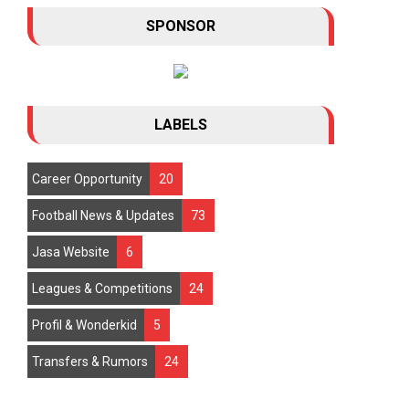
SPONSOR
Manchester United tampaknya mengubah arah
strategi transfer mereka menjelang bursa m...
LABELS
Career Opportunity
20
Football News & Updates
73
Jasa Website
6
Leagues & Competitions
24
Profil & Wonderkid
5
Transfers & Rumors
24