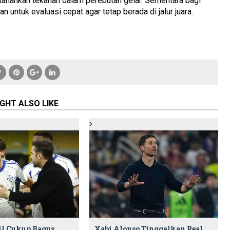
ahankan tekanan dalam perebutan gelar. Sementara bagi
 untuk evaluasi cepat agar tetap berada di jalur juara.
GHT ALSO LIKE
l Cukup Bagus
Xabi Alonso Tinggalkan Real