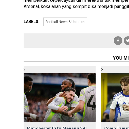
memperkuat kepercayaan diri mereka untuk mempert
Arsenal, kekalahan yang sempit bisa menjadi panggilan
LABELS:
Football News & Updates
YOU MI
Manchester City Menang 3-0
Como Tampi