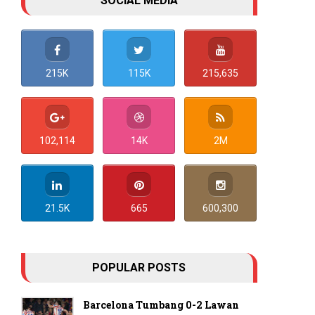
SOCIAL MEDIA
215K
115K
215,635
102,114
14K
2M
21.5K
665
600,300
POPULAR POSTS
Barcelona Tumbang 0-2 Lawan