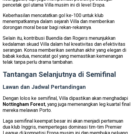
pencetak gol utama Villa musim ini di level Eropa.
Keberhasilan mencatatkan gol ke-100 untuk klub
menempatkannya dalam sejarah Villa dan memberikan
dorongan moral besar bagi rekan-rekannya.
Selain itu, kontribusi Buendía dan Rogers menunjukkan
kedalaman skuad Villa dalam hal kreativitas dan efektivitas
serangan. Konsa memberikan sentuhan akhir yang elegan di
babak kedua, mencatat gol yang memastikan kemenangan
telak tanpa perlu drama tambahan.
Tantangan Selanjutnya di Semifinal
Lawan dan Jadwal Pertandingan
Dengan lolos ke semifinal, Villa dipastikan akan menghadapi
Nottingham Forest
, yang juga memenangkan leg kuartal final
mereka melawan Porto.
Laga semifinal keempat besar ini akan menjadi pertemuan
dua klub Inggris, mempertegas dominasi tim-tim Premier
League di kompetisi Eropa musim ini dan membuka peluang