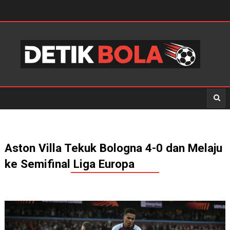
Aston Villa Tekuk Bologna 4-0 dan Melaju
ke Semifinal Liga Europa