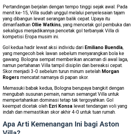
Pertandingan berjalan dengan tempo tinggi sejak awal. Pada
menit ke-15, Villa sudah unggul melalui penyelesaian tajam
yang dibangun lewat serangan balik cepat. Upaya itu
dimanfaatkan
Ollie Watkins
, yang mencetak gol pembuka dan
sekaligus menjadikannya pencetak gol terbanyak Villa di
kompetisi Eropa musim ini.
Gol kedua hadir lewat aksi individu dari
Emiliano Buendía
,
yang mengecoh bek lawan sebelum menyarangkan bola ke
gawang. Bologna sempat memberikan ancaman di awal laga,
namun pertahanan Villa tampil disiplin dan bereaksi cepat.
Skor menjadi 3-0 sebelum turun minum setelah
Morgan
Rogers
mencatat namanya di papan skor.
Memasuki babak kedua, Bologna berupaya bangkit dengan
mengubah susunan pemain, namun semangat Villa untuk
mempertahankan dominasi tetap tak tergoyahkan. Gol
keempat dicetak oleh
Ezri Konsa
lewat tendangan voli yang
indah dan memastikan skor akhir 4-0 untuk tuan rumah.
Apa Arti Kemenangan Ini bagi Aston
Villa?