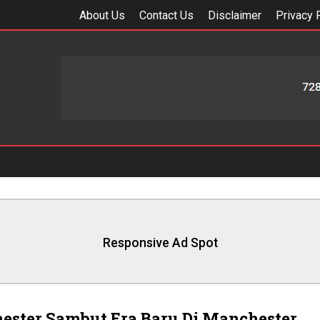
About Us
Contact Us
Disclaimer
Privacy 
Responsive Ad Spot
ester Sambut Era Baru Di Manchester