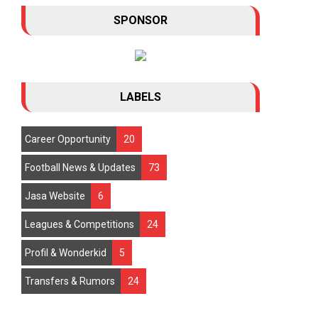
SPONSOR
Manchester United tampaknya mengubah arah
strategi transfer mereka menjelang bursa m...
LABELS
Career Opportunity
20
Football News & Updates
73
Jasa Website
6
Leagues & Competitions
24
Profil & Wonderkid
5
Transfers & Rumors
24