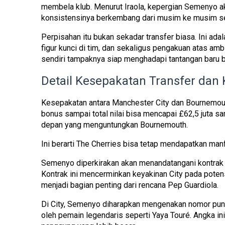
membela klub. Menurut Iraola, kepergian Semenyo a
konsistensinya berkembang dari musim ke musim seja
Perpisahan itu bukan sekadar transfer biasa. Ini a
figur kunci di tim, dan sekaligus pengakuan atas amb
sendiri tampaknya siap menghadapi tantangan baru 
Detail Kesepakatan Transfer dan 
Kesepakatan antara Manchester City dan Bournemout
bonus sampai total nilai bisa mencapai
£62,5 juta sa
depan yang menguntungkan Bournemouth.
Ini berarti The Cherries bisa tetap mendapatkan manfaa
Semenyo diperkirakan akan menandatangani kontrak j
Kontrak ini mencerminkan keyakinan City pada potens
menjadi bagian penting dari rencana Pep Guardiola.
Di City, Semenyo diharapkan mengenakan
nomor pu
oleh pemain legendaris seperti Yaya Touré. Angka ini