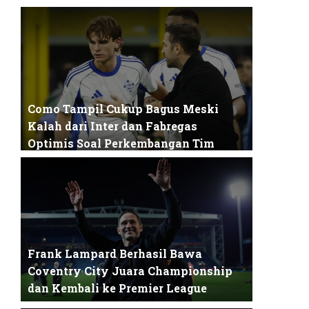
Matheus Cunha, penyerang andalan Manchester
United, baru-baru ini menghadapi kekhawa...
Como Tampil Cukup Bagus Meski
Kalah dari Inter dan Fabregas
Optimis Soal Perkembangan Tim
Pertandingan semifinal Coppa Italia antara Como
dan Inter Milan menjadi salah satu l...
Frank Lampard Berhasil Bawa
Coventry City Juara Championship
dan Kembali ke Premier League