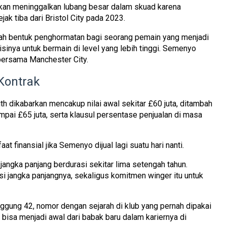
kan meninggalkan lubang besar dalam skuad karena
k tiba dari Bristol City pada 2023.
dalah bentuk penghormatan bagi seorang pemain yang menjadi
isinya untuk bermain di level yang lebih tinggi. Semenyo
bersama Manchester City.
Kontrak
h dikabarkan mencakup nilai awal sekitar
£60 juta
, ditambah
mpai £65 juta
, serta klausul persentase penjualan di masa
t finansial jika Semenyo dijual lagi suatu hari nanti.
angka panjang berdurasi sekitar lima setengah tahun.
i jangka panjangnya, sekaligus komitmen winger itu untuk
nggung 42
, nomor dengan sejarah di klub yang pernah dipakai
 bisa menjadi awal dari babak baru dalam kariernya di