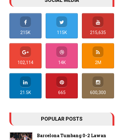
SOCIAL MEDIA
215K
115K
215,635
102,114
14K
2M
21.5K
665
600,300
POPULAR POSTS
Barcelona Tumbang 0-2 Lawan