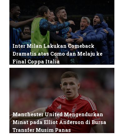
Coventry City akhirnya menutup musim
2025/2026 dengan hasil yang luar biasa: mereka
...
Inter Milan Lakukan Comeback
Dramatis atas Como dan Melaju ke
Final Coppa Italia
Inter Milan kembali menegaskan posisinya
sebagai tim dengan mentalitas kuat setelah ...
Manchester United Mengendurkan
Minat pada Elliot Anderson di Bursa
Transfer Musim Panas