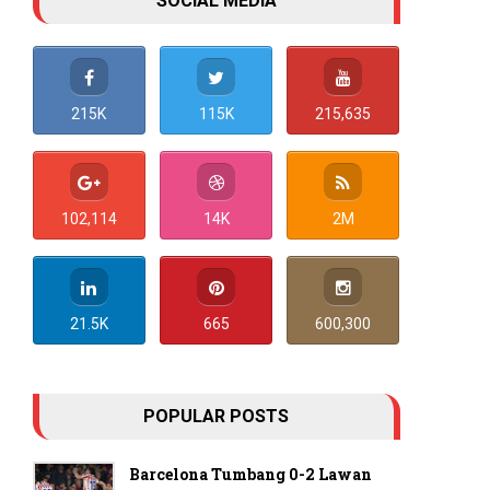
SOCIAL MEDIA
215K
115K
215,635
102,114
14K
2M
21.5K
665
600,300
POPULAR POSTS
Barcelona Tumbang 0-2 Lawan