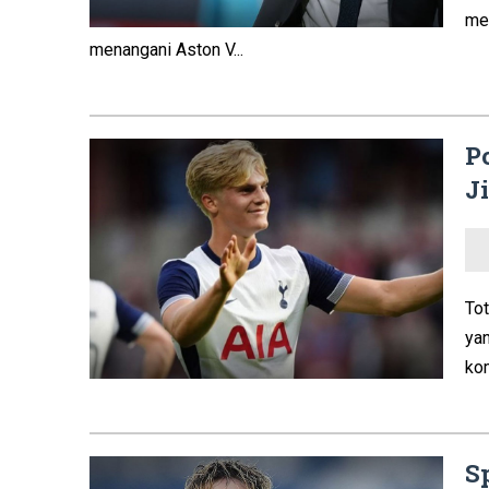
me
menangani Aston V...
P
J
To
ya
kom
S