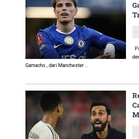
G
T
Pa
de
Garnacho , dari Manchester ...
R
C
M