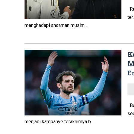
Rea
te
menghadapi ancaman musim ...
K
M
E
Ber
se
menjadi kampanye terakhirnya b...