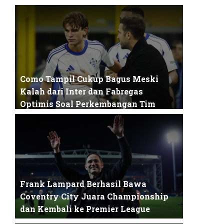
Matheus Cunha, penyerang andalan Manchester
United, baru-baru ini menghadapi kekhawa...
Como Tampil Cukup Bagus Meski
Kalah dari Inter dan Fabregas
Optimis Soal Perkembangan Tim
Pertandingan semifinal Coppa Italia antara Como
dan Inter Milan menjadi salah satu l...
Frank Lampard Berhasil Bawa
Coventry City Juara Championship
dan Kembali ke Premier League