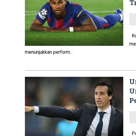
T
Ko
men
menunjukkan perform...
U
U
P
Pol