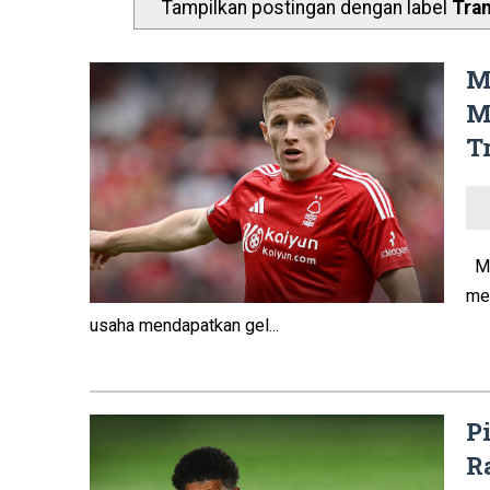
Tampilkan postingan dengan label
Tra
M
M
T
Ma
me
usaha mendapatkan gel...
P
R