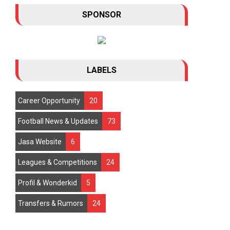
SPONSOR
Manchester United tampaknya mengubah arah
strategi transfer mereka menjelang bursa m...
LABELS
Career Opportunity
20
Football News & Updates
73
Jasa Website
6
Leagues & Competitions
24
Profil & Wonderkid
5
Transfers & Rumors
24