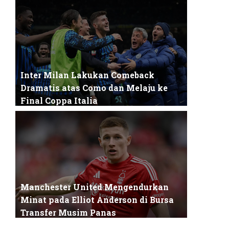
Coventry City akhirnya menutup musim
2025/2026 dengan hasil yang luar biasa: mereka
...
Inter Milan Lakukan Comeback
Dramatis atas Como dan Melaju ke
Final Coppa Italia
Inter Milan kembali menegaskan posisinya
sebagai tim dengan mentalitas kuat setelah ...
Manchester United Mengendurkan
Minat pada Elliot Anderson di Bursa
Transfer Musim Panas