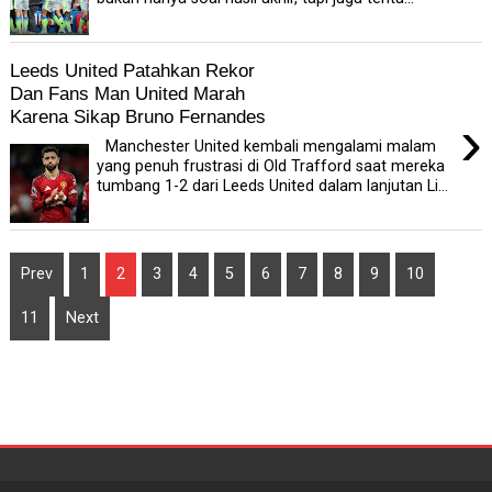
Leeds United Patahkan Rekor
Dan Fans Man United Marah
Karena Sikap Bruno Fernandes
›
Manchester United kembali mengalami malam
yang penuh frustrasi di Old Trafford saat mereka
tumbang 1-2 dari Leeds United dalam lanjutan Li...
Prev
1
2
3
4
5
6
7
8
9
10
11
Next